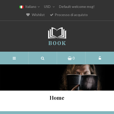
Default welcome msg!
Italiano
USD
Wishlist
Processo di acquisto
0
Home